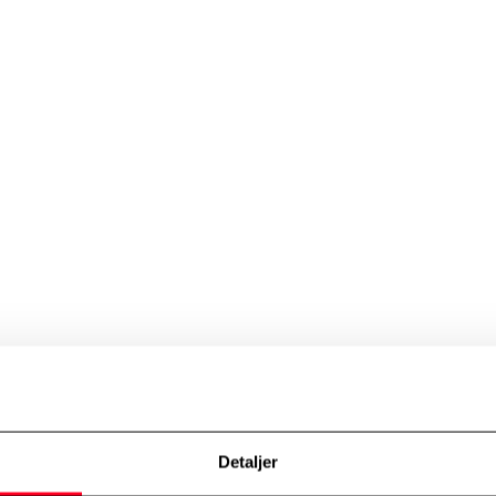
ye Toyota C-HR+ et romslig interiør og et elegant kupédesign. Moderne, e
Detaljer