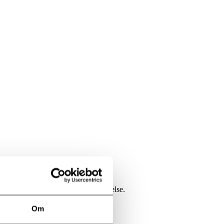
ffektiv og en spennende kjøreopplevelse.
Om