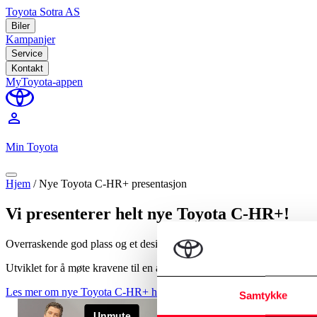
Toyota Sotra AS
Biler
Kampanjer
Service
Kontakt
MyToyota-appen
perm_identity
Min Toyota
Hjem
/
Nye Toyota C-HR+ presentasjon
Vi presenterer helt nye Toyota C-HR+!
Overraskende god plass og et design du ikke kan overse!
Utviklet for å møte kravene til en aktiv livsstil, har den elegante n
Les mer om nye Toyota C-HR+ her
Samtykke