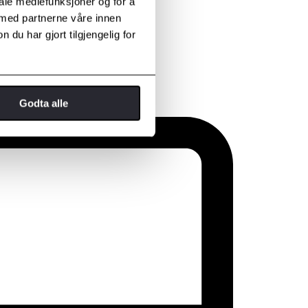
iale mediefunksjoner og for å
 med partnerne våre innen
u har gjort tilgjengelig for
Godta alle