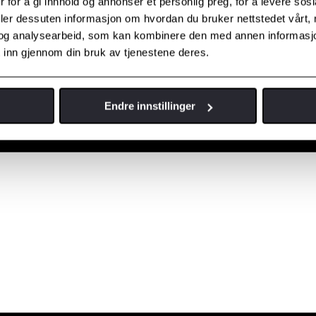
 for å gi innhold og annonser et personlig preg, for å levere sos
deler dessuten informasjon om hvordan du bruker nettstedet vårt,
og analysearbeid, som kan kombinere den med annen informasjon d
 inn gjennom din bruk av tjenestene deres.
Endre innstillinger