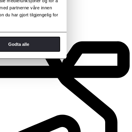
iale mediefunksjoner og for å
 med partnerne våre innen
u har gjort tilgjengelig for
Godta alle