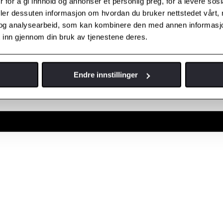
 for å gi innhold og annonser et personlig preg, for å levere sos
deler dessuten informasjon om hvordan du bruker nettstedet vårt,
og analysearbeid, som kan kombinere den med annen informasjon d
 inn gjennom din bruk av tjenestene deres.
Endre innstillinger